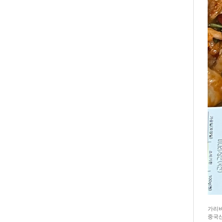
가리
중국산