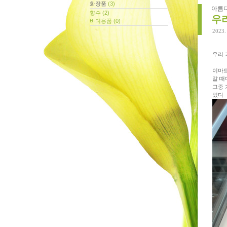
화장품
(3)
에 올라온 글
아름
향수
(2)
우
바디용품
(0)
에 달린 댓글
2023. 
에 받은 트랙백
우리 
보관함
이마트
갈 때
그중 
크
었다