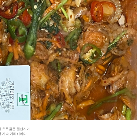
비 초무침은 원산지가
 자숙 가리비이다