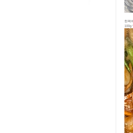
한팩에
100