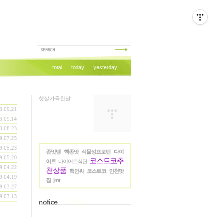
total
today
yesterday
햇살가득한날
3.09.21
3.09.14
3.08.23
9.07.25
9.05.23
존맛탱
핵존맛
식물성프로틴
다이
9.05.20
코스트코추
어트
다이어트식단
9.04.22
천상품
핵인싸
코스트코
인천맛
9.04.19
집
jmt
9.03.27
9.03.13