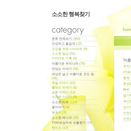
소소한 행복찾기
분류 전체보기
(360)
건강하고 즐겁게
(22)
건강을 위한 다이어트
(9)
소소한 일상
(31)
다이어트 기록
(6)
'
아름
아름다운 우리나라
(75)
우리
맛있는 이야기
(56)
[카페
세상은 넓고 아름다운 곳도 많..
합정 
(46)
독일 이야기
(22)
효성동
폴란드 이야기
(5)
BHC
일본 이야기
(11)
엽기
프라하 이야기
(5)
계산
소소한 리뷰
(117)
꽃이야기
(4)
상수
꽃꽂이
(3)
인천
소소한 레시피
(25)
인천
지사항
TV바보상자속 보물찾기
(18)
핫이슈
(17)