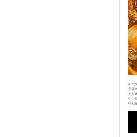
채소보
한팩이
가리비
이마트
단맛을