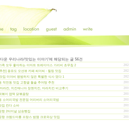
다운 우리나라/맛있는 이야기
'에 해당되는 글
56
건
202
가족 모두 좋아하는 이마트 트레이더스 가리비 초무침
2
202
추천] 용유도 오션뷰 카페 씨더씨 - 힐링 맛집
202
맛집 미야비 평범하지 않은 특별한 식사 였다
1
201
 작전동 맛집 고향골 돌솥 추어탕 추천
201
 마라칸, 치킨매니아 장첸치킨, 마라치킨 비교후기
201
떡볶이 엽떡 닭볶음탕
201
동 소머리국밥 전문점 어리버리 소머리국밥
201
맛집 칸다 소바
201
공항 2터미널 삼송빵집
201
공항 크렘드마롱 프랑스 밤잼 크로와상 맛집