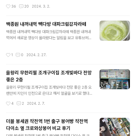
다 고한다 다음번 방문 때 들러 보기로 하고 지하로 내려갔
알게 된 건 3년 전이었다 국제바리스타 자격증이 있는 큰
작성시간
36
20
2024. 3. 2.
다 식자재마트 이용 카트에는 500원 동전을 넣어야 하는
아이 우리나라는 커피 맛있는 카페 찾기가 힘들다던 큰아
군…. 지하로 내려가자마자 바로 우리의 목적지인..
이가 커피가 진짜 맛있는 카페를 찾았는데 디저트도 정말
맛집이라며 데려가 줘서 처음 알게 되었다 그렇게 처음 카
백종원 내꺼내먹 빽다방 대파크림감자라떼
페 마이스패이스를 방문한 날 기분 좋은 커피 향기와 맛에
글 내용
백종원 내꺼내먹 빽다방 대파크림감자라떼 백종원 내꺼내
반하고 아기자기 예쁘고 맛있는 디저트들에 반해서 한 시
먹에서 새로운 영상이 올라왔다는 알림을 보고 유튜브에
간 반이 넘는 거리를 일부러 찾아가는 내 디저트 맛집이 되
들어갔더니 시작부터 사과 인사로 시작을 한다 뭐지......??
었다 군것질을 거의 안 하는 내가 일부러 먼 거리를 찾아가
백종원의 사과 인사는 고객분들께 죄송하다는 인사와 빽다
게 만든 곳은 단 두 곳뿐인데 그중 한 곳이 문래 마이스패이
작성시간
1
0
2024. 2. 27.
방 알바분들에게 죄송하다는 인사말이었다 사과 내용은 최
스이다 주변 지인들 선물이나 특별한 날 선물하기 위해서
근 빽다방 신메뉴인 대파크림감자라떼에 관한 내용이었다
도 종종 찾는 곳이다 지난 1월 중순에도 다..
신메뉴인 대파크림감자라떼가 논란의 중심에 있다는 걸 방
을왕리 무한리필 조개구이집 조개빛바다 전망
송을 보고 처음 알았지만 백종원이 만든 메뉴면 맛이 없을
좋은 2층
수가 있나 라는 의문을 가지고 방송을 지켜봤다 백종원은
글 내용
"나라고 항상 성공만 하겠냐" 라며 대파크림감자라떼를 개
을왕리 무한리필 조개구이집 조개빛바다 전망 좋은 2층 오
발해서 죄송하다 고개 숙여 사과 인사를 했다 빽다방 아르
랜만에 지인이 인천으로 온다고 해서 얼굴을 보기로 했다
바이트생들에 의하면 대파크림감자라떼가 호불호가 확 갈
"뭐 먹고 싶어?? 했더니 "인천은 당연히 해산물이지~" 라
작성시간
4
2
2024. 2. 7.
리고 있고 심지어 항의가 들어온다고 한다ㅎㅎ 백종원 ..
고 한다 뭘 먹여줘야 잘 먹었다고 소문이 나려나..... 뭐 좋아
하냐고 물었더니 조개구이, 생선 안 가리고 다 좋단다 그렇
게 바다도 보여 줄 겸 용유도 을왕리 선녀바위로 향했다 선
더블 붕세권 작전역 1번 출구 붕어빵 작전역
녀바위 해수욕장에 있는 을왕리 무한리필 조개구이집 조개
다이소 옆 크로와상붕어 비교 후기
빛바다 전망 좋은 2층 주차장에 차를 세우고 우선 바다 구
글 내용
경부터 했다 지인들은 겨울바다는 처음이라며 어린아이처
더블 붕세권 작전역 1번 출구 붕어빵 작전역 다이소 옆 크