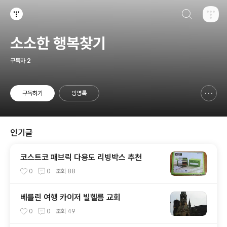
검색하기
티스토리
소소한 행복찾기
구독자
2
구독하기
방명록
신고하기 레이어
열기
인기글
코스트코 패브릭 다용도 리빙박스 추천
0
0
조회
88
베를린 여행 카이저 빌헬름 교회
0
0
조회
49