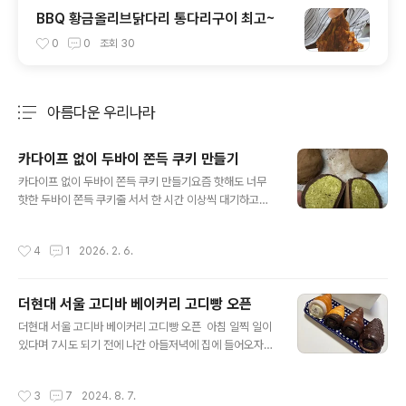
BBQ 황금올리브닭다리 통다리구이 최고~
0
0
조회
30
아름다운 우리나라
분류 전체보기
주요 글 목록
카다이프 없이 두바이 쫀득 쿠키 만들기
글 내용
카다이프 없이 두바이 쫀득 쿠키 만들기요즘 핫해도 너무
핫한 두바이 쫀득 쿠키줄 서서 한 시간 이상씩 대기하고도
못 샀다는 사람들이 많다 보니 무슨 맛인지 정말 궁금했다
그러던 중 집에 온 예쁜 손님이 두쫀쿠를 선물로 가져와서
작성시간
4
1
2026. 2. 6.
맛을 봤는데 왜 젊은 친구들이 헌혈까지 하면서 먹으려 하
는지 알 수 있을 정도로 새로운 식감과 고급스러운 맛이 있
었다문제는 우리 집 신랑님이 두쫀쿠에 반해버린 것이었다
더현대 서울 고디바 베이커리 고디빵 오픈
하필 군것질 별로인 사람이 사고 싶어도 사기 힘든 거에 빠
글 내용
지냐고요….인터넷 여기저기 두쫀쿠 만드는 법 영상이 많이
더현대 서울 고디바 베이커리 고디빵 오픈 아침 일찍 일이
올라오는데 나름 만들어 볼 수 있겠다는 자신감이 생김 ㅎ
있다며 7시도 되기 전에 나간 아들저녁에 집에 들어오자마
ㅎㅎ그런데 두쫀쿠에 들어가는 재료가 카다이프, 피스타치
자 엄마 선물~이라며 쇼핑백을 내민다응??"고디바네 뭔
오스레드, 화이트초콜릿, 마시멜로우, 분유, 카카오분말, 버
날도 아닌데 왠 고디바야??"했더니.... 초콜릿으로 유명한
작성시간
3
7
2024. 8. 7.
터까지….재료비가 만만치 않아 보였다..
벨기에의 고디바 초콜릿정말 고급스럽고 맛있는 초콜릿을