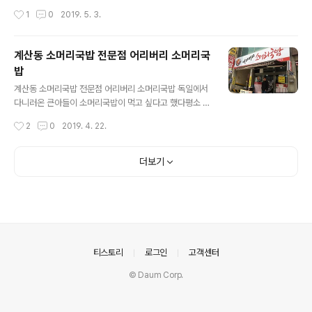
가족은 에버랜드 나들이를 갔었다 입장권을 받자마자 우리
대여 대기자들이 줄을 섰고 책을 구입하기 위해 예약을 하
작성시간
1
0
2019. 5. 3.
가족이 바로 향한곳은 판다월드~ 판다월드 평일 오전 오..
는 청소년들이 많았다 그 후로 시간이 18년이나 흘렀지만
여전히 연재중인 원피스의 인기는 식을줄 모르고 있다 원
피스는 주인공 루피가 해적왕이 되기 위해 떠나는 모험을
계산동 소머리국밥 전문점 어리버리 소머리국
그린 만화로 루피, 쵸파,나미,상디,조로,우솝등이 합류하며
밥
상상을 초월하는 모험을 그리고 있다 현재 91권까지 연재
글 내용
가 되었고 새로운 캐릭터들이 합류하여 더욱더 다양한 모
계산동 소머리국밥 전문점 어리버리 소머리국밥 독일에서
험들이 이뤄지고 있다고 한다 식지않는 원피스의 인기를
다니러온 큰아들이 소머리국밥이 먹고 싶다고 했다평소 곱
실감 할 수 있는게 다양한 캐릭터 상품시장이다 우리집에
창,선지국,내장탕,삼계탕,곱창전골,돼지국밥등을 좋아하는
작성시간
2
0
2019. 4. 22.
도 피규어,퍼즐,인형,화장품,옷,수건 등등이 있을 ..
건 알았지만 소머리국밥이라니..... 소머리국밥을 맛있게 먹
어본 식당이 없는데...... 인터넷을 찾아보니 계양구에서 유
일하게 후기가 올라온 식당이 있었다어리버리 소머리국밥
더보기
!!위치는 계산동 홈플러스 바로 옆건물에 있었다 마침 홈플
러스에 장을 볼것 들도 있어서 홈플러스 주차장에 주차를
하고 어리버리 소머리국밥집으로 향했다 어리버리 소머리
국밥집가게 출입문에 대기표를 카운터에서 받아가라고 붙
어 있었다 손님들마다 점심 시간과 저녁 시간에 웨이팅이
길다고 하더니 대기표를 받아야 하는곳이었다 가게 문을
의안내
티스토리
로그인
고객센터
열고 들어가보니 동그란 테이블이 6개 정도 보이는데 ..
© Daum Corp.