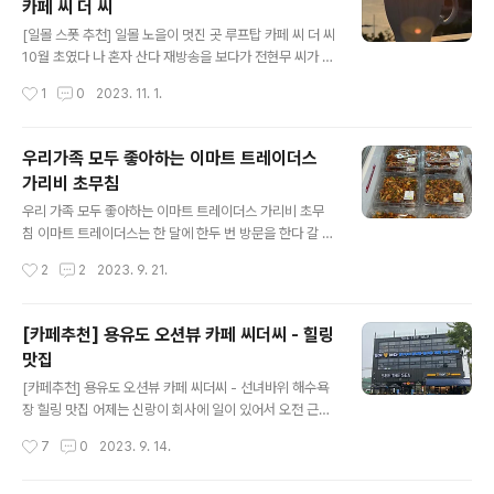
카페 씨 더 씨
곳도 괜찮다고 했더니 비글루는 정말 특별한 곳이라며 꼭
글 내용
이곳에 데려가고 싶다고...ㅎ 가족들의 스케줄을 맞춰 예약
[일몰 스폿 추천] 일몰 노을이 멋진 곳 루프탑 카페 씨 더 씨
을 한 날 콘래드서울 버티고 비글루에 직접 방문해 보니 왜
10월 초였다 나 혼자 산다 재방송을 보다가 전현무 씨가 노
아들이 이곳을 특별하다며 고집했는지 일 수 있었다 아기
을을 보러 간 방송을 보던 아들이 엄마 우리도 노을 보러 갈
작성시간
1
0
2023. 11. 1.
자기하게 꾸며 놓은 입구부터 설레기 시작했다 내부..
까요?? 하길래 전에 다녀왔던 을왕리 루프탑 카페 씨 더 씨
가 생각이 났다 비 오는 날이라 노을을 못 보고 온 게 늘 아
쉬웠는데 마침 아들도 쉬는 날이라 바로 출발했다 을왕리
우리가족 모두 좋아하는 이마트 트레이더스
는 집에서 차로 40분 정도 거리라 종종 나들이를 가지만
가리비 초무침
일몰, 노을을 보러 가기는 처음이었다 일몰이 되려면 시간
글 내용
이 좀 남아서 기다리는 동안 바닷가 산책을 했다물 빠진 해
우리 가족 모두 좋아하는 이마트 트레이더스 가리비 초무
변에서 조개를 캐는 사람들 선녀바위는 관광객이 워낙 많
침 이마트 트레이더스는 한 달에 한두 번 방문을 한다 갈 때
이 오는 곳이라 조개가 있으려나......우리 말고도 일몰, 노을
마다 자주 사는 것 들은 탄산수, 달걀, 순두부, 팝콘치킨, 가
작성시간
2
2
2023. 9. 21.
사진을 찍으러 온 사람들이 많이 있었다 사실 을왕리 선녀
리비 초무침등이 있다 그중 가리비 초무침은 이마트 트레
바위 해변은..
이더스 조리식품들 중 우리 가족 모두 좋아하는 음식이라
자주 사게 되었다 이마트 트레이더스 반찬코너 냉장고에
[카페추천] 용유도 오션뷰 카페 씨더씨 - 힐링
한자리 차지하고 있는 가리비 초무침 한팩에 약 700g 10
맛집
0g 당 판매가격은 갈 때마다 조금 다르지만 한팩에 1600
글 내용
0 - 18000원 정도였다 가리비 초무침은 원산지가 중국산
[카페추천] 용유도 오션뷰 카페 씨더씨 - 선녀바위 해수욕
자숙 가리비이다 채소보다 가리비가 많이 들어 있어서 가
장 힐링 맛집 어제는 신랑이 회사에 일이 있어서 오전 근무
성비가 좋은 편이다 한팩이면 우리 집 네 식구가 3일은 먹
만 하고 퇴근하게 됐다고 바람 쐬러 가자고 전화가 왔다 갑
작성시간
7
0
2023. 9. 14.
을 수 있는 양이다 가리비 초무침 맛있게 먹는 법 이마트 트
자기….?? 어디로 갈까~ 여름휴가에 코로나 걸려서 집에만
레이더스 가리비 초무침은 ..
있느라 바다 근처도 못 갔으니 용유도에 바다 보러 갈까??