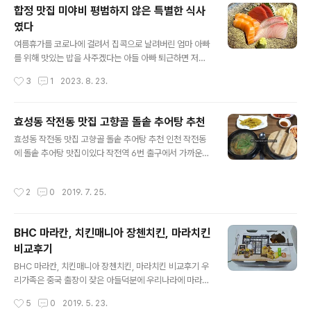
했더니 좋다고 했다 용유도는 집에서 차로 40분이면 갈 수
합정 맛집 미야비 평범하지 않은 특별한 식사
있어서 코로나 전에는 종종 갔었는데 코로나 터지고는 한
였다
번도 안 갔으니 만 4년 만에 가는 용유도라 출발하면서부
글 내용
터 설레었다 용유도를 가면 우리의 목적지는 늘 선녀바위
여름휴가를 코로나에 걸려서 집콕으로 날려버린 엄마 아빠
해수욕장이다 선녀바위 해수욕장은 왕산, 을왕리 해수욕장
를 위해 맛있는 밥을 사주겠다는 아들 아빠 퇴근하면 저녁
에 비해 작지만 아름답고 아늑하며 왕산, 을왕리 두 곳 해수
식사를 같이 하자고 해서 월요일 저녁 합정역으로 향했다
작성시간
3
1
2023. 8. 23.
욕장 보다 붐비지 않고 주차도 편해 당일치기로 가서 바다
합정역에 도착해 4번 출구로 나와 아들을 따라 졸졸 5분
도 보고 맛있는 해산물로 배도..
정도? 걸어 도착한 곳은 비야비 일식 다이닝 식당이었다건
물 2층에 위치한 미야비 다이닝입구에 도착하니 여사장
효성동 작전동 맛집 고향골 돌솥 추어탕 추천
님? (사장님 와이프 셨음)께서 친절하고 환한 미소로 맞아
글 내용
효성동 작전동 맛집 고향골 돌솥 추어탕 추천 인천 작전동
주셨다 미야비에 들어서면 오른쪽으로 오픈형 주방과 바가
에 돌솥 추어탕 맛집이있다 작전역 6번 출구에서 가까운곳
보인다 바 쪽에 배치된 좌석을 보니 미야비 사장님 와이프
에 있지만 대로변이 아닌 안쪽 골목에 있어서 효성동,작전
분이 사케 소믈리에라고 들었는데 사케 드시러 오는 손님
동에 사는 사람들도 아는 사람만 가는곳이다 특히 젊은 사
이 많은 곳 인듯했다내부는 세련되고 아늑한 느낌이었다
작성시간
2
0
2019. 7. 25.
람들이 거의 모르는 곳이다 50대인 나조차 그길을 20년
테이블 기본 세팅우리 가족이 좋아하는 풋콩과 고구마칩이
넘게 지나다니면서도 그 골목에 돌솥 추어탕집이 있는지도
기본 세팅 이라니~메뉴판 1 주년 기념 코스 전..
모르고 살았을 정도이다 동네 지인분이 5년전 점심을 사준
BHC 마라칸, 치킨매니아 장첸치킨, 마라치킨
다고해서 따라갔다가 처음 알게 됐을 정도로 효성동,작전
비교후기
동에 사는 분들도 잘 모르는사람이 많다 하지만 이곳을 알
글 내용
고난 후 매번 갈때마다 식당안과 밖에 대기하는 사람이 많
BHC 마라칸, 치킨매니아 장첸치킨, 마라치킨 비교후기 우
아 점심,저녁 손님이 많은 시간을 피해서 갈정도로 단골손
리가족은 중국 출장이 잦은 아들덕분에 우리나라에 마라열
님이 많은 식당이다 효성동,작전동 맛집 고향골 돌솥 추어
풍이 불기전부터 마라소스 요리를 즐기고 있었다 중국식자
작성시간
5
0
2019. 5. 23.
탕 돌솥밥과 추어탕이 함께 나오는 돌솥추어탕이 ..
제마트에서 마라탕소스를 구해 마라탕을 마라볶음 소스를