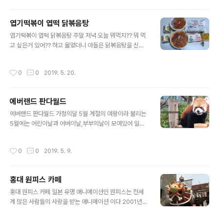
구해 생선요리와 고기요리를 종종 해먹곤했다 그런데 지난
해부터 우리나라에 마라탕 열풍이불기 시작 하더니 여기저
엽기떡볶이 엽떡 닭볶음탕
기 마라탕 전문점이 생기기 시작했다 전통 중국식마라보다
글 내용
엽기떡볶이 엽떡 닭볶음탕 주말 저녁 오늘 뭐먹지?? 뭐 먹
는 우리나라 사람 입밋에 맞게 만든 마라탕들은 제법 맛이
고 싶은거 있어?? 하고 물었더니 아들은 닭볶음탕을 신랑
있었다 가끔씩 마라요리가 먹고 싶다는 아들이 TV에 나오
은 떡볶이가 먹고 싶다고 했다 두가지나 만들어 달라고??
는 BHC 마라칸 광고를 보더니 시켜먹어 보자고 했다 그리
했더니 아들이 "그냥 시켜 먹어요" "두가지 재료 사는거보
고 몇일이 지나니 치킨메니아에서도 장첸이라는 마라치킨
작성시간
0
0
2019. 5. 20.
다 시켜먹는게 싸고 편하자나요" 한다 ㅎㅎㅎ 그래서 맛있
을 판매하기시작했다 두가지 마라치킨을 먹어본 솔직 후기
는 곳에서 시켜보라고 했더니 요즘 엽떡이 가장 핫하다나
를 적어본다 1. BHC 마라칸 BHC 마라칸 치킨을 주문..
뭐래나.... 엽기떡볶이와 엽떡 닭볶음탕 그렇게 주문한 두가
에버랜드 판다월드
지 음식이다 엽기떡볶이에 중국당면을 추가 하는게 최고로
글 내용
핫할 정도로 맛있다는 아들 중국당면을 추가 하려고 보니
에버랜드 판다월드 가정의달 5월 계절의 여왕이라 불리는
품절이란다 ㅎㅎㅎ 그래서 베이컨을 추가 했다고 했다 베
5월에는 어린이날과 어버이날,부부의날이 모여있어 일년
이컨이 제법 많이 들어 있었다 나는 떡볶이에 들어 있는 치
중 가장 많은 가족 나들이를 하게 되는것 같다 에버랜드는
즈를 좋아한다 쭉쭉 늘어나는 치즈가 매콤한 떡볶이와 어
어린 자녀들과 함께 가도 좋고 부모님을 모시고함께 가도
작성시간
0
0
2019. 5. 9.
울려 떡볶이맛도 치즈 맛도 배가 되는듯하..
좋은 여행지라 가장 많은 사람들이 찾는 곳인듯 하다 에버
랜드를 찾는 이유가 아이들이 어릴적에는 놀이기구를 타러
가는 나들이 였다면 우리부부도 50대가 되고 아이들도 청
홍대 원피스 카페
년이 된후로는 놀이기구 보다는 동물들과 풍경을 보러가게
글 내용
되는것 같다 몇년전 부터는 계절별로 열리는 축제기간에
홍대 원피스 카페 일본 유명 애니메이션인 원피스는 전세
판다월드와 사파리투어, 로스트밸리 투어가 에버랜드를 찾
계 많은 사람들의 사랑을 받는 애니메이션 이다 2001년
는 이유가 되었다 튜울립과 매화가 한창이었던 4월 우리
책대여점을 운영했던 때에도 원피스는 새책이 나오자마자