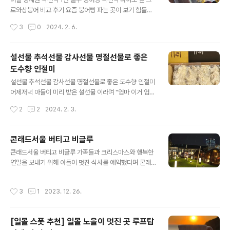
럼 좋아했다 을왕리로 데려오길 잘했네 ㅎ 바닷가 산책 후
로와상붕어 비교 후기 요즘 붕어빵 파는 곳이 보기 힘들어
조개구이 집으로 향했다 을왕리 무한리필 조개구이집 조개
져서 붕세권이라는 말이 생겼다고 한다 다행히도 우리 동
작성시간
3
0
2024. 2. 6.
빛바다 전망 좋은 2층 조개구이집 이름이 조개빛바다 전망
네는 역세권에 붕세권까지 동네가 좋은 건가 ㅎㅎ 집 근처
좋은 2층이다 내부에 들어와 보니..
작전역 1번 출구에는 붕어빵, (잉어빵)을 구워 파는 아주머
님이 계시고 작전역 안 다이소 옆에는 크로와상 붕어빵을
설선물 추석선물 감사선물 명절선물로 좋은
팔고 있는 더블 붕세권이다 작전역 1번 출구 붕어빵 가게는
도수향 인절미
일주일에 한 번 이상은 지나다니곤 하는데 갈 때마다 붕어
글 내용
빵 사는 사람이 몇 분씩 보인다 아이들이 장성하고 난 후로
설선물 추석선물 감사선물 명절선물로 좋은 도수향 인절미
는 거의 안 사 먹었었는데 얼마 전 큰 아이랑 붕어빵 가게
어제저녁 아들이 미리 받은 설선물 이라며 "엄마 이거 엄청
앞의 기업은행에 들렀다가 큰아이가 먹고 싶다고 해서 오
유명한 떡인데 드셔보세요" 한다 쇼핑백을 열어보니 전부
작성시간
2
2
2024. 2. 3.
랜만에 붕어빵을 사보았다 작전역 1번 출구 붕어빵 가게 붕
터 들어서 알고 있던 도수향 인절미였다 명절선물로 몇 번
어빵 3개 2000원 지나다 쉽게..
구매해 보려고 알아만 보곤 말았었는데......ㅎ 당일 만들어
당일 판매만이 원칙이라 택배도 안되고 선주문 후 픽업하
콘래드서울 버티고 비글루
러 가야 해서 늘 다음에 다음에 하며 미뤘었다 드디어 만난
글 내용
콘래드서울 버티고 비글루 가족들과 크리스마스와 행복한
도수향 인절미계에 에르메스라고 까지 하는 도수향 두근두
연말을 보내기 위해 아들이 멋진 식사를 예약했다며 콘래
근~ 도수향의 이북식 인절미이다 상자를 열어보니 아직 따
드서울 버티고 비글루에 데려가 줬다 비글루는 여의도 더
뜻함이 느껴졌다 아침부터 만들어 바로 나온 떡~ 딱 이 모
현대 백화점 맞은편에 있는 콘래드 서울 호텔 9층에 있는
습이이다 도수향 소개글 도수향 떡은 당일 만들어서 당일
작성시간
3
1
2023. 12. 26.
루프탑 바 버티고에서 겨울 시즌에 운영한다 주차는 여의
판매합니다. 좋은 재료를 절구로 쳐서 만드는 찹쌀떡입니
도 IFC의 주차장 호텔 구역에 주차를 하면 된다 콘래드서
다. 당일 만들어 택배는 이용하지 않..
울 버티고 비글루를 이용하려면 반듯이 예약을 해야 한다
[일몰 스폿 추천] 일몰 노을이 멋진 곳 루프탑
며 며칠 전부터 가족들의 스케줄을 확인하는 아들~ 다른