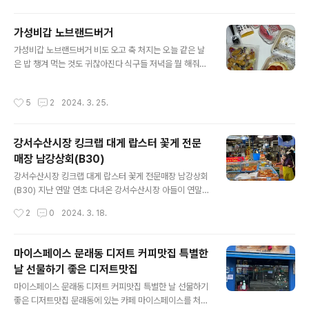
만드는 고디바의 베이커리 브랜드인 "고디빵"의 국내 첫 매
장이 더현대 서울 지하 1층에 오픈을 했다며 소식을 전하는
가성비갑 노브랜드버거
아들~오픈 첫날 더현대 서울 고디빵 매장을 다녀온 아들은
글 내용
맛있는 빵과 함께 이런저런 이야기를 전해 주었다 전에 일
가성비갑 노브랜드버거 비도 오고 축 처지는 오늘 같은 날
본에 고디바 베이커리 빵 매장이 있다는 이야기 듣고 과연
은 밥 챙겨 먹는 것도 귀찮아진다 식구들 저녁을 뭘 해줘야
고디바 베이커리의 빵 들은 얼마나 맛이 있을까 궁금하긴
하나 고민하다가 뭐 먹고 싶냐고 물었더니 주말에 버거가
했었는데드디어~우리나라 더현대 서울에 오픈을 하다니~
먹고 싶었다며 “엄마 힘든데 노브랜드 버거 시켜 먹을래
작성시간
5
2
2024. 3. 25.
^^세계에서 두 번째로 오픈한 매장..
요?? 하는 아이 이러면 너무 고맙잖아~~ 덕분에 오늘 저녁
은 간단히 해결하게 되었다 ㅎ 아빠 퇴근 시간에 맞춰 도착
하게 주문해 놓은 똑똑한 아이~ 버거 세 개에 샐러드 하나
강서수산시장 킹크랩 대게 랍스터 꽃게 전문
사이드 메뉴까지 다섯 가지 메뉴에 배달팁 포함 27100원
매장 남강상회(B30)
노브랜드버거는 정말 가성비 갑이다 노브랜드버거 영수증
글 내용
에는 원산지 표시도 꼼꼼하게 되어있다 페페로니피자 치킨
강서수산시장 킹크랩 대게 랍스터 꽃게 전문매장 남강상회
버거 버거 맨 위쪽 번이 피자소스와 페페로니햄과 치즈를
(B30) 지난 연말 연초 다녀온 강서수산시장 아들이 연말에
올려 구운 미니피자빵으로 되어 있었다 페페로니 피자 번
킹크랩을 사러 한번 다녀왔던 강서시장 아들이 킹크랩 꽃
작성시간
2
0
2024. 3. 18.
을 뒤집에 버거 위에 올려 먹는 페페로니..
게 전문매장 남강상회에서 사 온 킹크랩이 너무 맘에 들어
서 간장게장이 먹고 싶다는 아들을 데리고 연초에 같이 다
녀왔다 김포공항 근처에 있는 강서수산시장은 주변 도로가
마이스페이스 문래동 디저트 커피맛집 특별한
복잡하지 않고 집에서 가까운 곳이라 오가는 길이 편하고
날 선물하기 좋은 디저트맛집
좋았다 일요일 오전 수협 강서수산시장 주차장은 여유로웠
글 내용
다 에스컬레이터를 타고 내려가다 보면 2충에 식자재 전문
마이스페이스 문래동 디저트 커피맛집 특별한 날 선물하기
매장이 있다 식자재마트는 냉동해산물과 각종 식자재를 판
좋은 디저트맛집 문래동에 있는 카페 마이스페이스를 처음