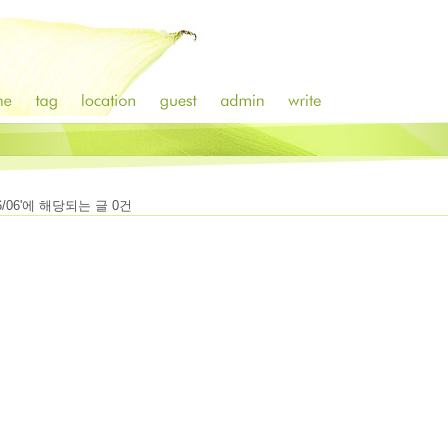
6/06
'에 해당되는 글
0
건