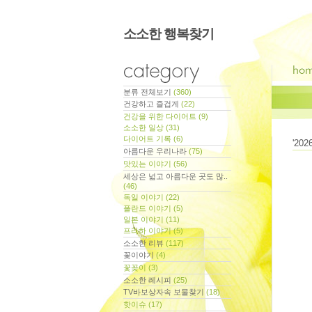
소소한 행복찾기
분류 전체보기
(360)
건강하고 즐겁게
(22)
건강을 위한 다이어트
(9)
소소한 일상
(31)
다이어트 기록
(6)
'
202
아름다운 우리나라
(75)
맛있는 이야기
(56)
세상은 넓고 아름다운 곳도 많..
(46)
독일 이야기
(22)
폴란드 이야기
(5)
일본 이야기
(11)
프라하 이야기
(5)
소소한 리뷰
(117)
꽃이야기
(4)
꽃꽂이
(3)
소소한 레시피
(25)
지사항
TV바보상자속 보물찾기
(18)
핫이슈
(17)