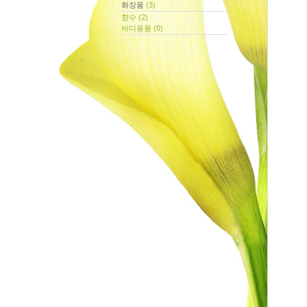
화장품
(3)
에 올라온 글
향수
(2)
바디용품
(0)
에 달린 댓글
에 받은 트랙백
보관함
크