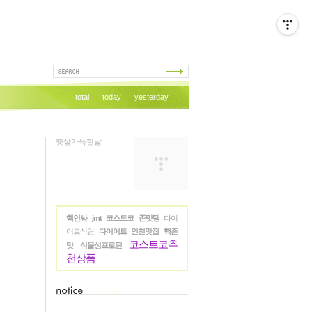
total
today
yesterday
햇살가득한날
핵인싸
jmt
코스트코
존맛탱
다이
어트식단
다이어트
인천맛집
핵존
코스트코추
맛
식물성프로틴
천상품