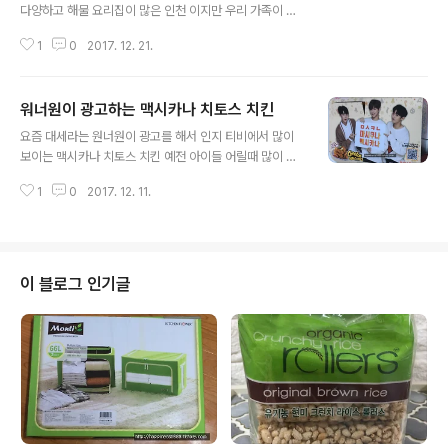
다양하고 해물 요리집이 많은 인천 이지만 우리 가족이 좋
아하는 곳은 아직은 단 한곳 뿐이예요 우리 가족이 즐겨 찾
1
0
2017. 12. 21.
는 해물 요리집은 석남동에 있는 해물마당 이랍니다 이곳
은 해물 철판 볶음과 해물탕 전문점이예요 단골이 된지는 1
0년이 훨씬 넘었답니다 지금은 옆 가게를 터서 넓어 졌지
워너원이 광고하는 맥시카나 치토스 치킨
만 예전에는 조금 작은 식당에 손님이 많아서 미리 예약을
글 내용
하고 가거나 포장을 해서 집에 가져와서 끓여 먹기도 했답
요즘 대세라는 원너원이 광고를 해서 인지 티비에서 많이
니다 종종 집에서 손님 치룰일이 있을때는 지금도 포장을
보이는 맥시카나 치토스 치킨 예전 아이들 어릴때 많이 듣
해오곤 해요 그때의 기억 때문인지 이곳을 갈때는 손님이
던 광고 문구 "치토스~언젠간 먹고 말거야~" 익숙한 이 문
적은 시간에 가게 된답니다 가게 뒤쪽에 전용 주차장도 있
1
0
2017. 12. 11.
구 때문인지 눈도 한번 더 가고 귀에도 더 잘들리는 광고 인
어서 주차 걱정 없이 방문하기도 좋은 곳이예요 방송에 맛
것 같아요 워너원 강다니엘과 그 멤버들까지 함께 광고를
집으로 소개 되기도 한 곳이랍니다 해물 ..
하는 탓 인지 며칠전 지하철에서는 여학생들이 뜬금 없이
"치토스~ 언젠간 먹고말꺼야~" 라고 말해서 나도 모르게
피식하고 웃었답니다 그런데 어제밤 노크 소리가 들려 나
이 블로그 인기글
가 보니 배달하는 아저씨가 치킨이요~ 라며 치킨을 주셨어
요 뭐지?? 치킨 안시켰는데?? "아저씨우리집 맞아요??" 했
던니 "네~ 맞습니다~" "맛있게 드세요~" 치킨 봉두에 우
리집 주소가 적혀 있더라구요 배달온 치킨이니 일단 받아
들어 왔어요 "아들~ "치킨시켰..