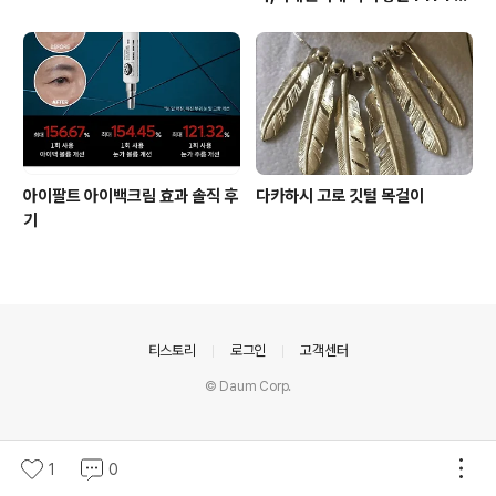
마스크
아이팔트 아이백크림 효과 솔직 후
다카하시 고로 깃털 목걸이
기
의안내
티스토리
로그인
고객센터
© Daum Corp.
1
0