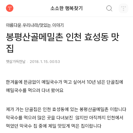
검색하기
소소한 행복찾기
티스토리
아름다운 우리나라/맛있는 이야기
봉평산골메밀촌 인천 효성동 맛
집
햇살가득한날
2018. 1. 15. 00:53
한겨울에 뜬금없이 메밀국수가 먹고 싶어서 10년 넘은 단골집에
메밀국수를 먹으러 다녀 왔어요
제가 가는 단골집은 인천 효성동에 있는 봉평산골메밀촌 이랍니다
막국수를 먹으러 많은 곳을 다녀보진 않지만 아직까지 인천에서
먹었던 막국수 집 중에 제일 맛있게 먹은 집이랍니다