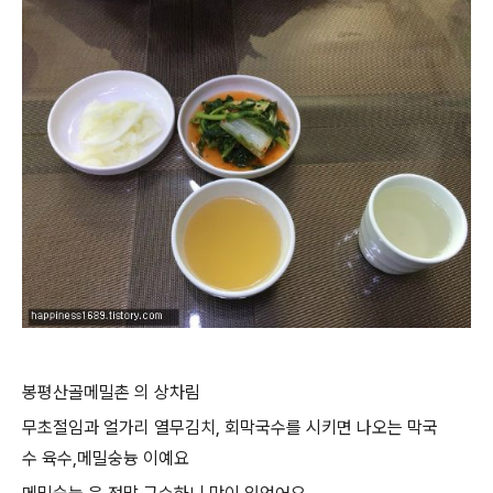
봉평산골메밀촌 의 상차림
무초절임과 얼가리 열무김치, 회막국수를 시키면 나오는 막국
수 육수,메밀숭늉 이예요