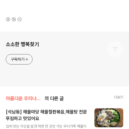
(새창열림)
로그 정보
소소한 행복찾기
구독하기
더보기
아름다운 우리나라/맛있는 이야기
의 다른 글
[석남동] 해물마당 해물철판볶음,해물탕 전문
푸짐하고 맛있어요
글 내용
입에 맛는 식당을 발견 하면 한 곳만 가는 우리가족 해물이