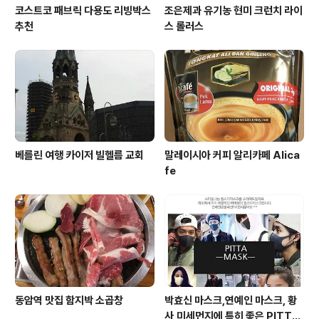
코스트코 패브릭 다용도 리빙박스
조은제과 유기농 현미 크런치 라이
추천
스 롤러스
베를린 여행 카이저 빌헬름 교회
말레이시아 커피 알리카페 Alica
fe
동암역 맛집 함지박 소곱창
박효신 마스크,연예인 마스크, 황
사,미세먼지에 특히 좋은 PITTA