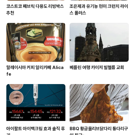
코스트코 패브릭 다용도 리빙박스
조은제과 유기농 현미 크런치 라이
추천
스 롤러스
말레이시아 커피 알리카페 Alica
베를린 여행 카이저 빌헬름 교회
fe
아이팔트 아이백크림 효과 솔직 후
BBQ 황금올리브닭다리 통다리구