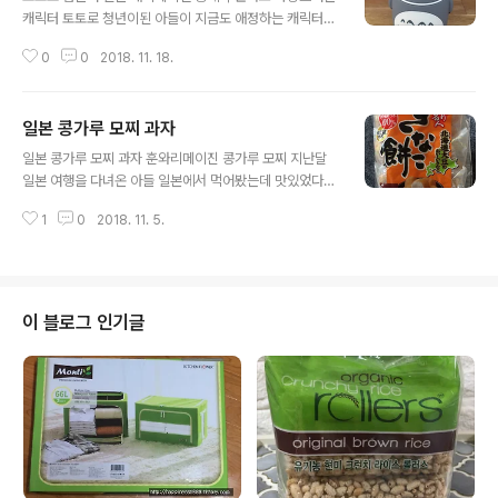
게도 한두알씩 나눠주면 좋을것 같아 구입을 했다 판매 사
캐릭터 토토로 청년이된 아들이 지금도 애정하는 캐릭터이
이트에는 주문후 배송까지 보통 3-4일이라고 되어 있어서
다 190cm에 가까운 키와 커다란 덩치를 가지고 있는 아들
주문을 넣었는데.... 쿄호젤리를 주문후 5일이 지나서 배송
0
0
2018. 11. 18.
은 자기 만한 토토로 인형을 사고 말겠다고 할정도로 토토
지연 문자가 오더니 도착하기 까지 15일이나 걸렸다 그나
로를 애정한다 그런 아들을 위해 서프라이즈 선물을 준비
마 지연 배송예정 이었던 4주 보다..
했다 인터넷 검색을 하다 발견한 Bamboo`s Grocery
일본 콩가루 모찌 과자
토토로 보냉 보온병 머그컵 텀블러 귀여운 토토로 텀블러
글 내용
를 보는 순간 바로 이거다!! 하고 주문을 했다 해외배송품이
일본 콩가루 모찌 과자 훈와리메이진 콩가루 모찌 지난달
라 배송기간이 길었다 주문을 하고 17일 만에 물건이 도착
일본 여행을 다녀온 아들 일본에서 먹어봤는데 맛있었다며
을 했다 판매사이트에 배송예정 날짜가 나와 있었는데 배
과자를 이것 저것 다양하게 사왔다 많은 종류의 과자들 중
송예정 날짜보다 7일 일찍 도착했다 토토로 텀블러 17일
1
0
2018. 11. 5.
에서 우리가족 모두 첫번째로 맛있다고 선택한 과자가 바
만에 도착한 토토로 텀블러~ 귀여운 토토로가 그려진 상자
로 일본 콩가루 모찌 였다 일본은 워낙 과자들이 부드러운
마저도 귀여웠다 토토로 텀블러 위에 ..
게 많지만 콩가루 모찌 과자는 씹지 않고 입에 물고만 있어
도 사르르 녹아 없어져 버렸다 치아가 없으신 어르신들도
혀와 입천장으로 눌러 드셔도 될정도의 과자이다 콩가루
이 블로그 인기글
모찌 과자가 너무 맛있어서 아들이 꺼내 주자마자 앉은 자
리에서 금방 다 먹어버렸다 우리나라 인절미 맛이나는 과
자라고 생각하면 맛이 설명이 될것이다 인절미 과자 이 표
현이 딱인듯 하다 혹시나 우리나라에서도 구할 수 있나 찾
아봤더니 인터넷에서 판매를 하고 있었다 아들한테 구..