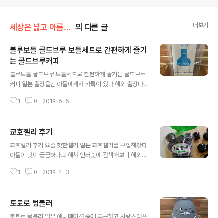
더보기
세상은 넓고 아름다운 곳도 많다/일본 이야기
의 다른 글
블루보틀 콜드브루 보틀세트로 간편하게 즐기
는 콜드브루커피
글 내용
블루보틀 콜드브루 보틀세트로 간편하게 즐기는 콜드브루
커피 일본 출장을간 아들에게서 카톡이 왔다 해외 출장다
녀올때마다 그나라 커피를 선물로 사오는 아들 이번에는
1
0
2019. 6. 5.
블루보틀에서 선물을 사오겠다고 했다 도쿄 호텔 바로옆에
블루보틀 카페가 있는데 엄마선물로 콜드브루 보틀세트를
사가려고 하는데 어떠냐고 물었다 "좋아~" 아들이 선물로
쿄호젤리 후기
사온 블루보틀 콜드블루 보틀세트 도쿄 블루보틀에서 판매
글 내용
하는 콜드브루 (콜드블루)보틀세트에는 콜드브루 보틀과
쿄호젤리 후기 요즘 핫한젤리 일본 쿄호젤리를 구입해봤다
원두가 들어 있다 상자를 열어보니 블루보틀의 상징인 블
아들이 맛이 궁금하다고 해서 인터넷에 검색해보니 해외
루컬러의 뚜껑이 보인다 콜드브루 보틀 블루보틀 콜드브루
직구라서 많이 비싼 젤리 였다 보통 한봉지에 15000원부
보틀세트에 들어있는 콜드브루 전용원두 설명서를 보니 산
1
0
2019. 4. 3.
터 18000원에 판매되고 있었는데 배송비가 1만원이었다
미가 강한 원두인듯했다 블루보틀의 콜드브루 보틀은 유리
배송비 포함 1봉지에 25000원 에서 31000원 정도하는
인 몸체와 거름망 그리고 실리콘 재질의 뚜껑으로 되어있
몸값 후덜덜한 젤리였다 이리 저리 둘러 보다가 세봉지를
다 블루보..
토토로 텀블러
묶음으로 판매하는 곳을 찾았다 배송비 포함 한봉지에 20
글 내용
000원 정도 하기에 식구들과 함께 맛보고 주변 사람들에
토토로 텀블러 일본 애니메이션 중에 푸근하고 사랑스러운