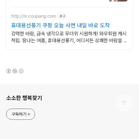
http://m.coupang.com
광고
휴대용선풍기 쿠팡 오늘 사면 내일 바로 도착
강력한 바람, 급속 냉각으로 무더위 시원하게! 와우회원 캐시
적립. 땀나는 여름, 휴대용선풍기, 어디서든 상쾌한 바람을 느
껴보세요.
(새창열림)
로그 정보
소소한 행복찾기
구독하기