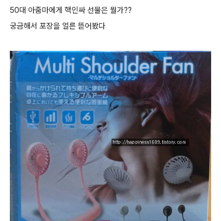
50대 아줌마에게 핵인싸 선물은 뭘가??
궁금해서 포장을 얼른 뜯어봤다