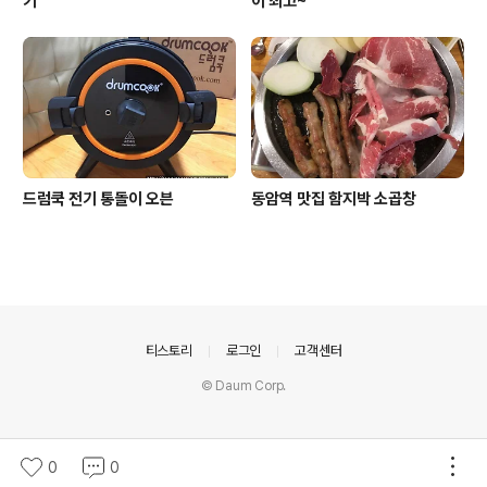
기
이 최고~
드럼쿡 전기 통돌이 오븐
동암역 맛집 함지박 소곱창
의안내
티스토리
로그인
고객센터
© Daum Corp.
0
0