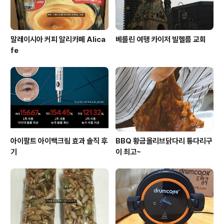
말레이시아 커피 알리카페 Alica
베를린 여행 카이저 빌헬름 교회
fe
아이팔트 아이백크림 효과 솔직 후
BBQ 황금올리브닭다리 통다리구
기
이 최고~