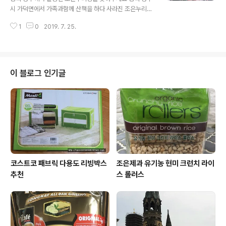
니다 제가 참여한 후 화면이 열렸는데 922,638명이 참여
시 가덕면에서 가족과함께 산책을 하다 사라진 조은누리양
하셨어요 우리나라 광복을 위해 희생하신 유관순 열사 안
을 찾아주세요벌써 3일째 수색중인데 찾지 못했다고해요
중근 의사 백범 김구 윤봉길 의사 도산 안창호 나석주 의사
1
0
2019. 7. 25.
조은누리양은 2급 지적장애가 있어서 의사 소통이 어렵다
6분의 독립운동가 분들을 소개하고 있어요..
고 합니다충북 청주 인근에 사시는 분들은 내 딸,내동생,내
조카를 찾는 마음으로 사진속 소녀를 찾는데 힘을 보태주
세요 맨위 왼쪽 첫번째 아래쪽 세번째 사진이 실종 당시 옷
차림이라고 합니다사진에서 처럼 정말 맑고 예쁜 소녀라
이 블로그 인기글
아무말 없이 조용히 지나가면 바로 옆으로 지나가도 모를
것 같아요비슷한 모습의 소녀가 지나가더라도 혹시나 하고
한번더 봐주시면 좋을것 같아요 조은누리양이 실종된 지역
근처에 사시는 분들은 조은누리양을 간절히 찾고 있는 가
족분들을 위해 사진속 소녀의 모습을 한번더 봐주시고 함
께 ..
코스트코 패브릭 다용도 리빙박스
조은제과 유기농 현미 크런치 라이
추천
스 롤러스