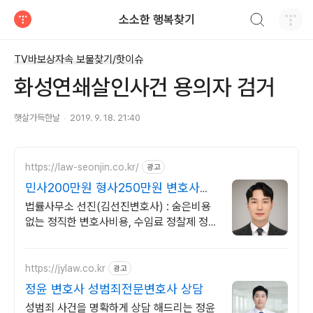
검색하기
소소한 행복찾기
티스토리
TV바보상자속 보물찾기/핫이슈
화성연쇄살인사건 용의자 검거
햇살가득한날
2019. 9. 18. 21:40
https://law-seonjin.co.kr/
광고
민사200만원 형사250만원 변호사선
임비용 수임료 정찰제
법률사무소 선진(김선진변호사) : 숨은비용
없는 정직한 변호사비용, 수임료 정찰제 정직
한 변호사, 합리적인 가성비로 최고의 결과를
만나보세요.
https://jylaw.co.kr
광고
정윤 변호사 성범죄전문변호사 상담
성범죄 사건을 명확하게 상담 해드리는 정윤