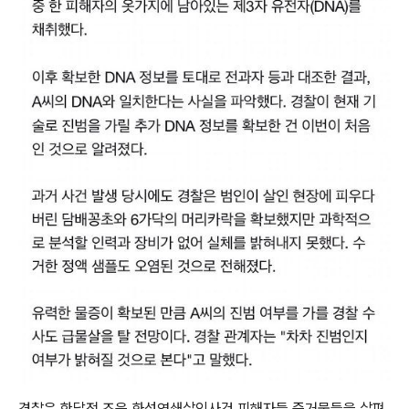
경찰은 한달전 즈음 화성연쇄살인사건 피해자들 증거물들을 살펴