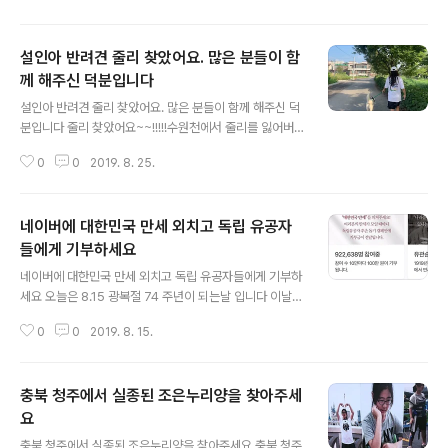
란이 일어나 전국민이 고생중에 이런 구리섬유 마스크 소
식이 전해져서 참 다행이 란 생각이 들었다 구리 이온을 결
설인아 반려견 줄리 찾았어요. 많은 분들이 함
합한 특수 섬유로 만든 구리섬유 마스크에 실험을 해보니 1
분 만에 바이러스가 99.8% 감소했고 10분 후에는 바이러
께 해주신 덕분입니다
글 내용
스가 거의 검출되지 않았다고 한다 구리가 코로나19에 효
설인아 반려견 줄리 찾았어요. 많은 분들이 함께 해주신 덕
과가 얼마나 있을지 미국 국립보건원 등에서 실험을 했는
분입니다 줄리 찾았어요~~!!!!!수원천에서 줄리를 잃어버
데 코로나19균이 플라스틱에서 72시간 살아남고 스테인
린지 꼭 13일만인 오늘 아침 드디어 줄리를 찾았습니다줄
리스에서 48시간을 살아 남았다고 한다 구리에서는 코로
0
0
2019. 8. 25.
리를 데리고 산책을 나갔던 인아양 부모님이 특히 맘고생
나19균이 4시간 뒤에 완전히 죽었다고 한다 ..
이 심하셨는데 정말 다행이예요오래전 부터 알고 지낸 설
인아양 어머니는 단하하고 예쁜 모습에 소녀소녀한 분이라
네이버에 대한민국 만세 외치고 독립 유공자
지인인 입장으로 줄리보다는 인아양 엄마가 더 걱정됐었거
든요 줄리를 찾기 위해서 잃어버린곳 근처에 인아의 옷을
들에게 기부하세요
글 내용
뒀었는데요매번 사라지더래요아마 청소하시는 분들이 치
네이버에 대한민국 만세 외치고 독립 유공자들에게 기부하
우셨었나봐요 그래서 이번에는 문구와 함께 곳곳에 옷을
세요 오늘은 8.15 광복절 74 주년이 되는날 입니다 이날을
뒀는데요줄리가 인아양 냄새를 맡고 왔는지 잃어버린 곳에
기념하여 네이버에서 이벤트를 하고 있네요 페이스북 인사
서 겨우 100m 떨어진 곳에서 줄리를 발견했다네요~^^역
0
0
2019. 8. 15.
이트 기사에 실려있어서 알게 됐어요 네이버에 음성검색
시 반려견 찾는데는 주인 체취담긴 옷이 최고인듯해요 지
서비스에 대한민국 만세를 외치면 기부가 됩니다 네이버는
난..
대한민국 만세 참여 10만명이 모일때마다 100만원을 기
충북 청주에서 실종된 조은누리양을 찾아주세
부해 독립유공자 분들에게 전달 한다고 합니다 네이버에
들어가서 초록색 마이크 모양을 터치하면 음성검색 서비스
요
글 내용
가 켜지는데요 대한민국 만세 라고 외치면 참여 할 수 있답
충북 청주에서 실종된 조은누리양을 찾아주세요 충북 청주