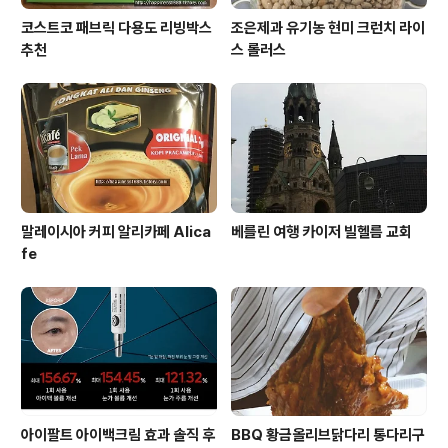
코스트코 패브릭 다용도 리빙박스
조은제과 유기농 현미 크런치 라이
추천
스 롤러스
말레이시아 커피 알리카페 Alica
베를린 여행 카이저 빌헬름 교회
fe
아이팔트 아이백크림 효과 솔직 후
BBQ 황금올리브닭다리 통다리구