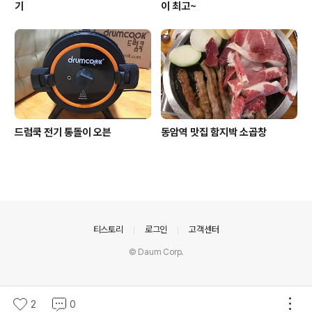
기
이 최고~
드럼쿡 전기 통돌이 오븐
동암역 맛집 함지박 소곱창
의안내
티스토리
로그인
고객센터
© Daum Corp.
2
0