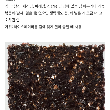
김:
곱창김, 재래김,
파래김,
김밥용 김
집에 있는 김 아무거나 가능
볶음깨(참깨,
검은깨) 없으면
생략해도 됨.
깨
넣은 게
조금 더
고
소하긴 함
가위: 라이스페이퍼를 김에 맞게 잘라
붙일 때
사용