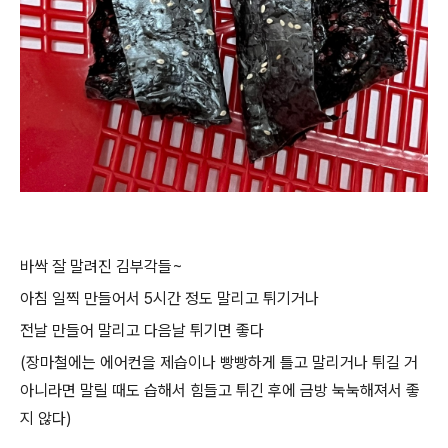
바싹 잘 말려진 김부각들~
아침 일찍 만들어서 5시간 정도 말리고 튀기거나
전날 만들어 말리고 다음날 튀기면 좋다
(장마철에는 에어컨을 제습이나 빵빵하게 틀고 말리거나 튀길 거
아니라면 말릴 때도 습해서 힘들고 튀긴 후에 금방 눅눅해져서 좋
지 않다)